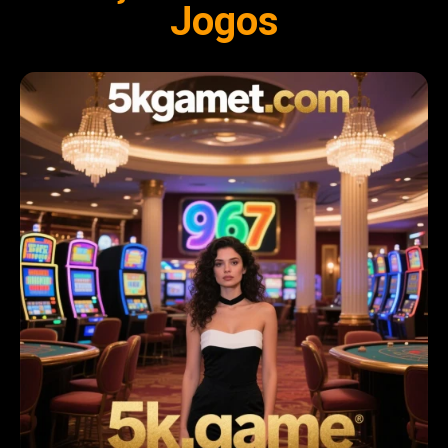
Jogos