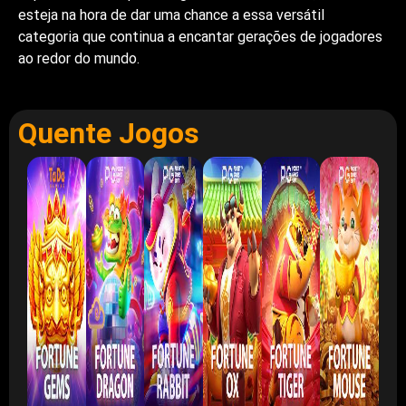
esteja na hora de dar uma chance a essa versátil
categoria que continua a encantar gerações de jogadores
ao redor do mundo.
Quente Jogos