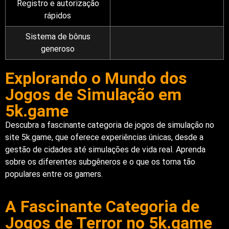
Registro e autorização
rápidos
Sistema de bônus
generoso
Explorando o Mundo dos
Jogos de Simulação em
5k.game
Descubra a fascinante categoria de jogos de simulação no
site 5k.game, que oferece experiências únicas, desde a
gestão de cidades até simulações de vida real. Aprenda
sobre os diferentes subgêneros e o que os torna tão
populares entre os gamers.
A Fascinante Categoria de
Jogos de Terror no 5k.game